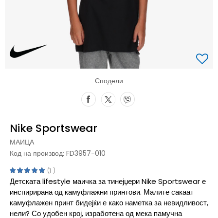
Сподели
Nike Sportswear
МАИЦА
Код на производ:
FD3957-010
1
Детската lifestyle маичка за тинејџери Nike Sportswear е
инспирирана од камуфлажни принтови. Малите сакаат
камуфлажен принт бидејќи е како наметка за невидливост,
нели? Со удобен крој, изработена од мека памучна