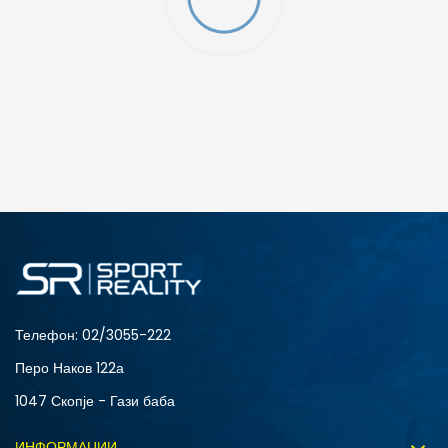
ДОДАДИ ВО КОРПА
3XL
3XLT
5XLT
L
MT
S
XLT
XS
Телефон:
02/3055-222
Перо Наков 122а
1047 Скопје - Гази баба
ИНФОРМАЦИИ