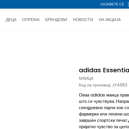
НАЈАВЕТЕ СЕ
ДЕЦА
ОПРЕМА
БРЕНДОВИ
НОВОСТИ
НА АКЦИЈA
Нарачај online и заштеди
ДОЗНАЈ ПОВЕЌЕ
НА НА ПЛАЌАЊЕ - при достава и со платежна картичка
ДОЗН
as Essentials
тете со картичка online и подигнете во продавницата по ваш 
Ценовник
ДОЗНАЈ ПОВЕЌЕ
adidas Essentia
МАИЦА
Код на производ:
JY4963
Оваа adidas маица прави
што се чувствува. Напра
секојдневно парче кое с
фармерки или ленени шор
завршен спортски печат.
пријатно чувство за цел