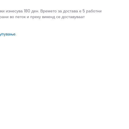
чки изнесува 180 ден. Времето за достава е 5 работни
рани во петок и преку викенд се доставуваат
купување
.