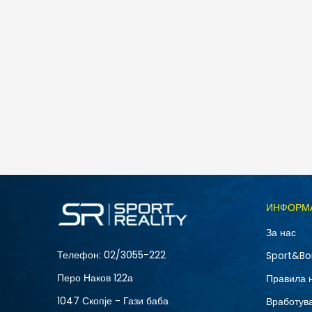
Nike M J JUMPMAN SS LBR TEE 2
1.990
MKD
Големина
ИНФОРМ
2XL
За нас
S
Телефон:
02/3055-222
Sport&Bo
Перо Наков 122а
Правила 
1047 Скопје - Гази баба
Вработув