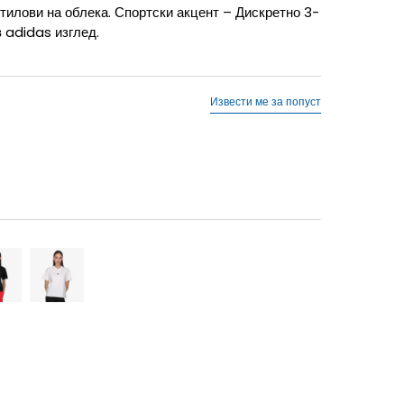
тилови на облека. Спортски акцент – Дискретно 3-
в adidas изглед.
Извести ме за попуст
M
M
S
S
XL
XL
XS
XS