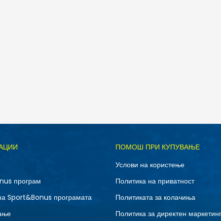
Д
АЦИИ
ПОМОШ ПРИ КУПУВАЊЕ
3XL
L
Услови на користење
XL
XS
nus програм
Политика на приватност
на Sport&Bonus програмата
Политиката за колачиња
ање
Политика за директен маркетин