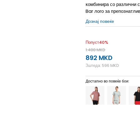
комбинира со различни с
Bar лого за препознатли
Дознај повеќе
Попуст
40
%
1.488
MKD
892
MKD
Зштеда:
596
MKD
Достапно во повеќе бои:
2XL
2XL
2XS
2XS
L
L