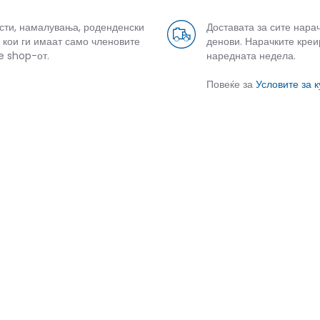
усти, намалувања, роденденски
Доставата за сите нара
 кои ги имаат само членовите
денови. Нарачките креи
e shop-от.
наредната недела.
Повеќе за
Условите за 
СЛИЧНИ ПРОИЗВОДИ