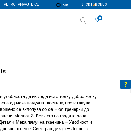
РЕГИСТРИРАЈТЕ СЕ
SPORT
&
BONUS
МК
0
АЈ ПОВЕЌЕ
избор
ДОЗНАЈ ПОВЕЌЕ
ls
 удобноста да изгледа исто толку добро колку
вена од мека памучна ткаенина, претставува
овршено се вклопува со сè – од тренерки до
цеви. Малиот 3-Bar лого на градите дава
Детали: Мека памучна ткаенина – Удобност и
одневно носење. Свестран дизајн – Лесно се