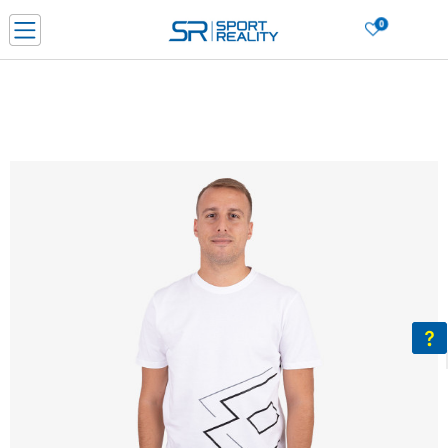
0
Нарачај online и заштеди
ДОЗНАЈ ПОВЕЌЕ
ДВА НАЧИНА НА ПЛАЌАЊЕ - при достава и со платежна картичка
ДОЗНАЈ ПОВЕЌЕ
LICK & COLLECT Платете со картичка online и подигнете во продавницата по ваш изб
ДОЗНАЈ ПОВЕЌЕ
Ценовник
ДОЗНАЈ ПОВЕЌЕ