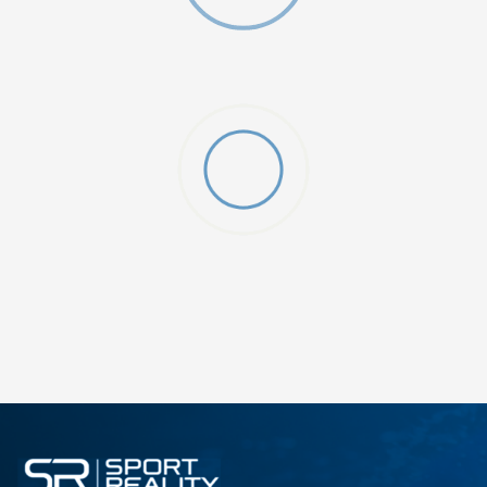
ДОДАДИ ВО КОРПА
2XS
3XL
4XLT
L