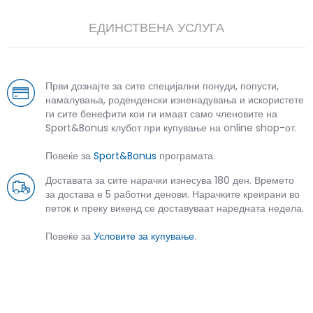
ЕДИНСТВЕНА УСЛУГА
Први дознајте за сите специјални понуди, попусти,
намалувања, роденденски изненадувања и искористете
ги сите бенефити кои ги имаат само членовите на
Sport&Bonus клубот при купување на online shop-от.
Повеќе за
Sport&Bonus
програмата.
Доставата за сите нарачки изнесува 180 ден. Времето
за достава е 5 работни денови. Нарачките креирани во
петок и преку викенд се доставуваат наредната недела.
Повеќе за
Условите за купување
.
СЛИЧНИ ПРОИЗВОДИ