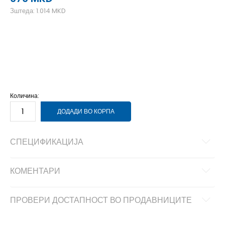
Зштеда:
1.014
MKD
2XL
2XL
3XL
3XL
L
L
M
M
S
S
XL
XL
Количина:
ДОДАДИ ВО КОРПА
СПЕЦИФИКАЦИЈА
КОМЕНТАРИ
ПРОВЕРИ ДОСТАПНОСТ ВО ПРОДАВНИЦИТЕ