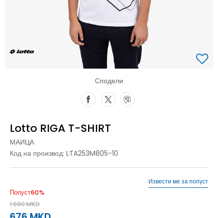
Сподели
Lotto RIGA T-SHIRT
МАИЦА
Код на производ:
LTA253M805-10
Извести ме за попуст
Попуст
60
%
1.690
MKD
676
MKD