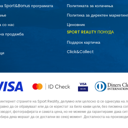
на Sport&Bonus програмата
Политиката за колачиња
ање
Политика за директен маркетин
 со нас
Ценовник
SPORT REALITY ПОНУДА
на продажба
Подарок картичка
Click&Collect
ци
тернет страните на Sport Reality, делумно или целосно a се однесува на лог
 јавно да се објавуваат или да се користат за било какви цели, без писмена 
зводот, фотографијата и самата цена, но не можеме да гарантираме дака си
збира дека мораат да се достапни во секој момент. Достапноста на производ