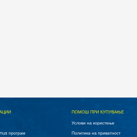
Д
АЦИИ
ПОМОШ ПРИ КУПУВАЊЕ
3XL
L
Услови на користење
XL
XS
nus програм
Политика на приватност