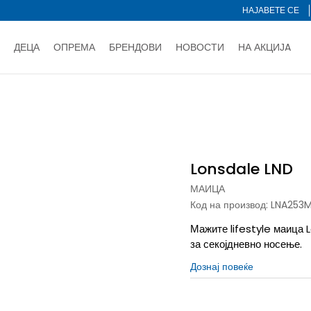
НАЈАВЕТЕ СЕ
ДЕЦА
ОПРЕМА
БРЕНДОВИ
НОВОСТИ
НА АКЦИЈA
Нарачај online и заштеди
ДОЗНАЈ ПОВЕЌЕ
НА НА ПЛАЌАЊЕ - при достава и со платежна картичка
ДОЗН
dale LND
тете со картичка online и подигнете во продавницата по ваш 
Ценовник
ДОЗНАЈ ПОВЕЌЕ
Lonsdale LND
МАИЦА
Код на производ:
LNA253
Мажите lifestyle маица 
за секојдневно носење.
Дознај повеќе