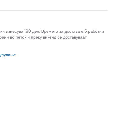
чки изнесува 180 ден. Времето за достава е 5 работни
рани во петок и преку викенд се доставуваат
купување
.