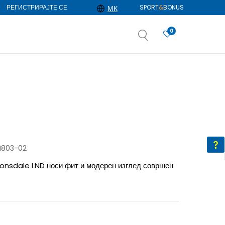
РЕГИСТРИРАЈТЕ СЕ
SPORT
&
BONUS
МК
0
АЈ ПОВЕЌЕ
избор
ДОЗНАЈ ПОВЕЌЕ
M803-02
Lonsdale LND носи фит и модерен изглед совршен