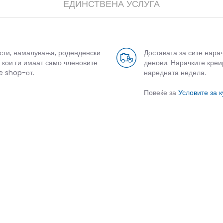
ЕДИНСТВЕНА УСЛУГА
усти, намалувања, роденденски
Доставата за сите нара
 кои ги имаат само членовите
денови. Нарачките креи
e shop-от.
наредната недела.
Повеќе за
Условите за 
СЛИЧНИ ПРОИЗВОДИ