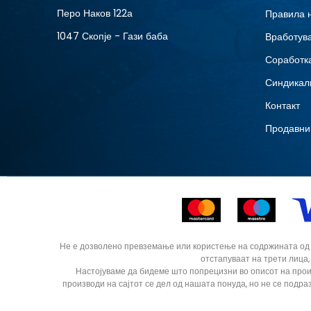
Перо Наков 122а
Правила 
1047 Скопје - Гази баба
Вработув
Соработка
Синдикал
Контакт
Продавни
Не е дозволено превземање или користење на содржината од ин
отстапуваат на трети лица,
Настојуваме да бидеме што попрецизни во описот на прои
производи на сајтот се дел од нашата понуда, но не се подра