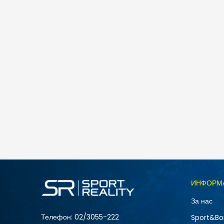
Nike M J JUMPMAN SS LBR TEE 2
1.990
MKD
Големина
ИНФОРМ
2XL
За нас
S
Телефон:
02/3055-222
Sport&Bo