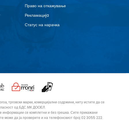
Право на откажување
г
Рекламациja
Статус на нарачка
оа, трговски марки, комерцијални содржини, ниту истите да се
согласност од БДС.МК ДООЕЛ.
те информации се комплетни и без грешка. Сите прикажани
ите може да ја проверите и на телефонскиот број 02 3055 222.