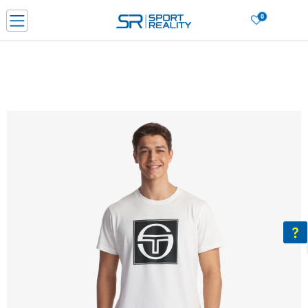
0
Нарачај online и заштеди
ДОЗНАЈ ПОВЕЌЕ
ДВА НАЧИНА НА ПЛАЌАЊЕ - при достава и со платежна картичка
ДОЗНАЈ ПОВЕЌЕ
LICK & COLLECT Платете со картичка online и подигнете во продавницата по ваш изб
ДОЗНАЈ ПОВЕЌЕ
Ценовник
ДОЗНАЈ ПОВЕЌЕ