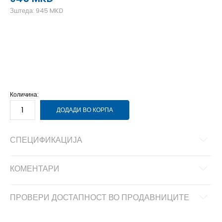
Зштеда:
945
MKD
2XL
2XL
3XL
3XL
L
L
M
M
S
S
XL
XL
Количина:
ДОДАДИ ВО КОРПА
СПЕЦИФИКАЦИЈА
КОМЕНТАРИ
ПРОВЕРИ ДОСТАПНОСТ ВО ПРОДАВНИЦИТЕ