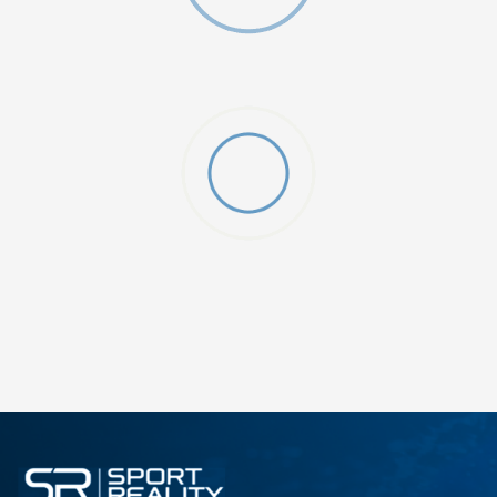
ДОДАДИ ВО КОРПА
2XS
3XL
4XLT
L