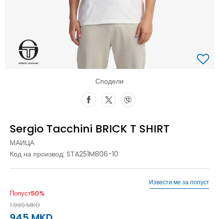
Сподели
Sergio Tacchini BRICK T SHIRT
МАИЦА
Код на производ:
STA251M806-10
Извести ме за попуст
Попуст
50
%
1.890
MKD
945
MKD