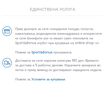
ЕДИНСТВЕНА УСЛУГА
Први дознајте за сите специјални понуди, попусти,
намалувања, роденденски изненадувања и искористете
ги сите бенефити кои ги имаат само членовите на
Sport&Bonus клубот при купување на online shop-от.
Повеќе за
Sport&Bonus
програмата.
Доставата за сите нарачки изнесува 180 ден. Времето
за достава е 5 работни денови. Нарачките креирани во
петок и преку викенд се доставуваат наредната недела.
Повеќе за
Условите за купување
.
СЛИЧНИ ПРОИЗВОДИ